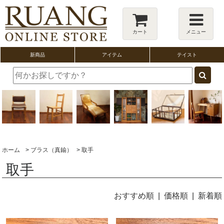
カート
メニュー
新商品
アイテム
テイスト
ホーム
>
ブラス（真鍮）
>
取手
取手
おすすめ順
|
価格順
| 新着順